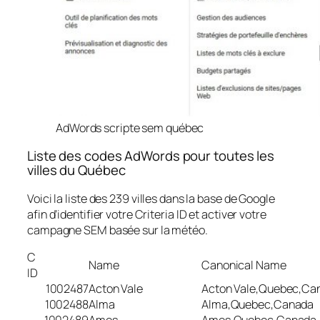
AdWords scripte sem québec
Liste des codes AdWords pour toutes les
villes du Québec
Voici la liste des 239 villes dans la base de Google
afin d’identifier votre Criteria ID et activer votre
campagne SEM basée sur la météo.
C
Name
Canonical Name
ID
1002487
Acton Vale
Acton Vale,Quebec,Ca
1002488
Alma
Alma,Quebec,Canada