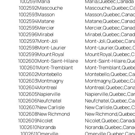
1002591
Maria
Maria,Quebec,Canada
1002592
Mascouche
Mascouche,Quebec,C
1002593
Masson
Masson,Quebec,Cana
1002594
Matane
Matane,Quebec,Cana
1002595
Mercier
Mercier,Quebec,Cana
1002596
Mirabel
Mirabel,Quebec,Cana
1002597
Mont-Joli
Mont-Joli,Quebec,Can
1002598
Mont-Laurier
Mont-Laurier,Quebec,
1002599
Mount Royal
Mount Royal,Quebec,
1002600
Mont-Saint-Hilaire
Mont-Saint-Hilaire,Q
1002601
Mont-Tremblant
Mont-Tremblant,Queb
1002602
Montebello
Montebello,Quebec,C
1002603
Montmagny
Montmagny,Quebec,C
1002604
Montreal
Montreal,Quebec,Can
1002605
Napierville
Napierville,Quebec,Ca
1002606
Neufchatel
Neufchatel,Quebec,C
1002607
New Carlisle
New Carlisle,Quebec,
1002608
New Richmond
New Richmond,Quebe
1002609
Nicolet
Nicolet,Quebec,Canad
1002610
Noranda
Noranda,Quebec,Cana
1002611
Omerville
Omerville,Quebec,Can