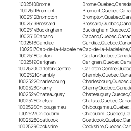
1002510
Brome
Brome,Quebec,Canad
1002511
Bromont
Bromont,Quebec,Cana
1002512
Brompton
Brompton,Quebec,Can
1002513
Brossard
Brossard,Quebec,Can
1002514
Buckingham
Buckingham,Quebec,C
1002515
Cabano
Cabano,Quebec,Cana
1002516
Candiac
Candiac,Quebec,Cana
1002517
Cap-de-la-Madeleine
Cap-de-la-Madeleine
1002518
Caplan
Caplan,Quebec,Canad
1002519
Carignan
Carignan,Quebec,Can
1002520
Carleton Centre
Carleton Centre,Queb
1002521
Chambly
Chambly,Quebec,Can
1002522
Charlesbourg
Charlesbourg,Quebec
1002523
Charny
Charny,Quebec,Canad
1002524
Chateauguay
Chateauguay,Quebec,
1002525
Chelsea
Chelsea,Quebec,Cana
1002526
Chibougamau
Chibougamau,Quebec
1002527
Chicoutimi
Chicoutimi,Quebec,C
1002528
Coaticook
Coaticook,Quebec,Ca
1002529
Cookshire
Cookshire,Quebec,Ca