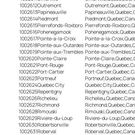
1002612
Outremont
Outremont,Quebec,Ca
1002613
Papineauville
Papineauville,Quebec
1002614
Piedmont
Piedmont,Quebec,Can
1002615
Pierrefonds-Roxboro
Pierrefonds-Roxboro,
1002616
Pohenegamook
Pohenegamook,Quebe
1002617
Pointe-a-la-Croix
Pointe-a-la-Croix,Qu
1002618
Pointe-aux-Outardes
Pointe-aux-Outardes,
1002619
Pointe-aux-Trembles
Pointe-aux-Trembles,
1002620
Pointe-Claire
Pointe-Claire,Quebec
1002621
Pont-Rouge
Pont-Rouge,Quebec,C
1002622
Port-Cartier
Port-Cartier,Quebec,
1002623
Portneuf
Portneuf,Quebec,Can
1002624
Quebec City
Quebec City,Quebec,
1002625
Repentigny
Repentigny,Quebec,C
1002626
Richelieu
Richelieu,Quebec,Can
1002627
Richmond
Richmond,Quebec,Ca
1002628
Rimouski
Rimouski,Quebec,Can
1002629
Riviere-du-Loup
Riviere-du-Loup,Queb
1002630
Robertsonville
Robertsonville,Quebe
1002631
Roberval
Roberval,Quebec,Can