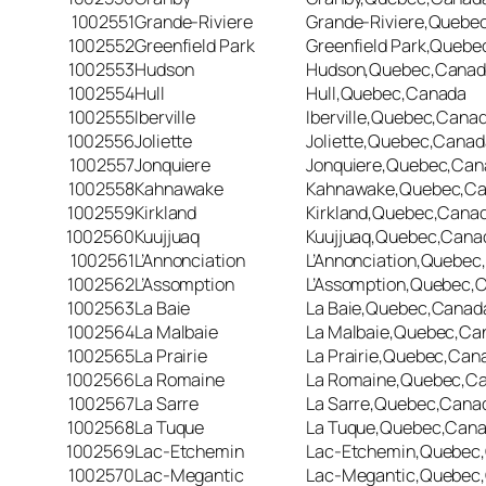
1002551
Grande-Riviere
Grande-Riviere,Quebe
1002552
Greenfield Park
Greenfield Park,Queb
1002553
Hudson
Hudson,Quebec,Cana
1002554
Hull
Hull,Quebec,Canada
1002555
Iberville
Iberville,Quebec,Cana
1002556
Joliette
Joliette,Quebec,Canad
1002557
Jonquiere
Jonquiere,Quebec,Can
1002558
Kahnawake
Kahnawake,Quebec,C
1002559
Kirkland
Kirkland,Quebec,Cana
1002560
Kuujjuaq
Kuujjuaq,Quebec,Cana
1002561
L’Annonciation
L’Annonciation,Quebe
1002562
L’Assomption
L’Assomption,Quebec,
1002563
La Baie
La Baie,Quebec,Canad
1002564
La Malbaie
La Malbaie,Quebec,Ca
1002565
La Prairie
La Prairie,Quebec,Can
1002566
La Romaine
La Romaine,Quebec,C
1002567
La Sarre
La Sarre,Quebec,Cana
1002568
La Tuque
La Tuque,Quebec,Can
1002569
Lac-Etchemin
Lac-Etchemin,Quebec
1002570
Lac-Megantic
Lac-Megantic,Quebec