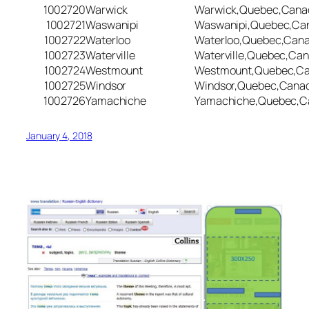
1002720
Warwick
Warwick,Quebec,Cana
1002721
Waswanipi
Waswanipi,Quebec,Ca
1002722
Waterloo
Waterloo,Quebec,Can
1002723
Waterville
Waterville,Quebec,Ca
1002724
Westmount
Westmount,Quebec,C
1002725
Windsor
Windsor,Quebec,Cana
1002726
Yamachiche
Yamachiche,Quebec,C
January 4, 2018