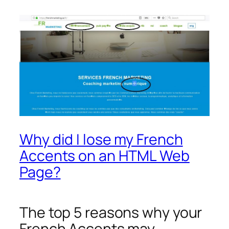
Why did I lose my French
Accents on an HTML Web
Page?
The top 5 reasons why your
French Accents may