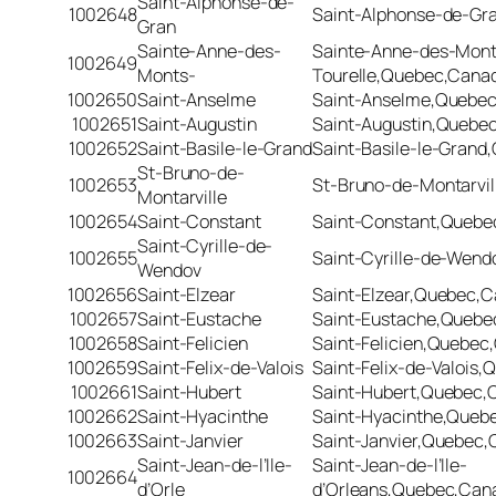
Saint-Alphonse-de-
1002648
Saint-Alphonse-de-Gr
Gran
Sainte-Anne-des-
Sainte-Anne-des-Mon
1002649
Monts-
Tourelle,Quebec,Cana
1002650
Saint-Anselme
Saint-Anselme,Quebe
1002651
Saint-Augustin
Saint-Augustin,Quebe
1002652
Saint-Basile-le-Grand
Saint-Basile-le-Gran
St-Bruno-de-
1002653
St-Bruno-de-Montarvi
Montarville
1002654
Saint-Constant
Saint-Constant,Quebe
Saint-Cyrille-de-
1002655
Saint-Cyrille-de-Wen
Wendov
1002656
Saint-Elzear
Saint-Elzear,Quebec,
1002657
Saint-Eustache
Saint-Eustache,Quebe
1002658
Saint-Felicien
Saint-Felicien,Quebec
1002659
Saint-Felix-de-Valois
Saint-Felix-de-Valois
1002661
Saint-Hubert
Saint-Hubert,Quebec,
1002662
Saint-Hyacinthe
Saint-Hyacinthe,Queb
1002663
Saint-Janvier
Saint-Janvier,Quebec
Saint-Jean-de-l’Ile-
Saint-Jean-de-l’Ile-
1002664
d’Orle
d’Orleans,Quebec,Can