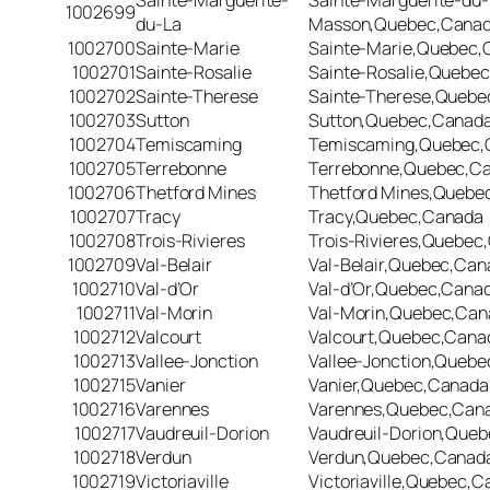
Sainte-Marguerite-
Sainte-Marguerite-du-
1002699
du-La
Masson,Quebec,Cana
1002700
Sainte-Marie
Sainte-Marie,Quebec,
1002701
Sainte-Rosalie
Sainte-Rosalie,Quebe
1002702
Sainte-Therese
Sainte-Therese,Quebe
1002703
Sutton
Sutton,Quebec,Canad
1002704
Temiscaming
Temiscaming,Quebec,
1002705
Terrebonne
Terrebonne,Quebec,C
1002706
Thetford Mines
Thetford Mines,Quebe
1002707
Tracy
Tracy,Quebec,Canada
1002708
Trois-Rivieres
Trois-Rivieres,Quebec
1002709
Val-Belair
Val-Belair,Quebec,Can
1002710
Val-d’Or
Val-d’Or,Quebec,Cana
1002711
Val-Morin
Val-Morin,Quebec,Can
1002712
Valcourt
Valcourt,Quebec,Cana
1002713
Vallee-Jonction
Vallee-Jonction,Queb
1002715
Vanier
Vanier,Quebec,Canada
1002716
Varennes
Varennes,Quebec,Can
1002717
Vaudreuil-Dorion
Vaudreuil-Dorion,Que
1002718
Verdun
Verdun,Quebec,Canad
1002719
Victoriaville
Victoriaville,Quebec,