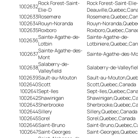
Rock Forest-Saint-
Rock Forest-Saint-Elie
1002632
Elie-D
Deauville,Quebec,Can
1002633
Rosemere
Rosemere,Quebec,Ca
1002634
Rouyn-Noranda
Rouyn-Noranda,Quebe
1002635
Roxboro
Roxboro,Quebec,Cana
Sainte-Agathe-de-
Sainte-Agathe-de-
1002636
Lotbin
Lotbiniere,Quebec,Ca
Sainte-Agathe-des-
1002637
Sainte-Agathe-des-M
Mont
Salaberry-de-
1002638
Salaberry-de-Valleyfi
Valleyfield
1002639
Sault-au-Mouton
Sault-au-Mouton,Que
1002640
Scott
Scott,Quebec,Canada
1002641
Sept-Iles
Sept-Iles,Quebec,Can
1002642
Shawinigan
Shawinigan,Quebec,C
1002643
Sherbrooke
Sherbrooke,Quebec,C
1002644
Sillery
Sillery,Quebec,Canada
1002645
Sorel
Sorel,Quebec,Canada
1002646
Saint-Bruno
Saint-Bruno,Quebec,C
1002647
Saint-Georges
Saint-Georges,Quebe