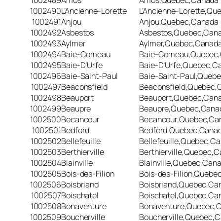
1002489
Amos
Amos,Quebec,Canada
1002490
L’Ancienne-Lorette
L’Ancienne-Lorette,Q
1002491
Anjou
Anjou,Quebec,Canada
1002492
Asbestos
Asbestos,Quebec,Can
1002493
Aylmer
Aylmer,Quebec,Canad
1002494
Baie-Comeau
Baie-Comeau,Quebec
1002495
Baie-D’Urfe
Baie-D’Urfe,Quebec,C
1002496
Baie-Saint-Paul
Baie-Saint-Paul,Queb
1002497
Beaconsfield
Beaconsfield,Quebec,
1002498
Beauport
Beauport,Quebec,Can
1002499
Beaupre
Beaupre,Quebec,Cana
1002500
Becancour
Becancour,Quebec,Ca
1002501
Bedford
Bedford,Quebec,Cana
1002502
Bellefeuille
Bellefeuille,Quebec,C
1002503
Berthierville
Berthierville,Quebec,
1002504
Blainville
Blainville,Quebec,Can
1002505
Bois-des-Filion
Bois-des-Filion,Quebe
1002506
Boisbriand
Boisbriand,Quebec,Ca
1002507
Boischatel
Boischatel,Quebec,Ca
1002508
Bonaventure
Bonaventure,Quebec,
1002509
Boucherville
Boucherville,Quebec,