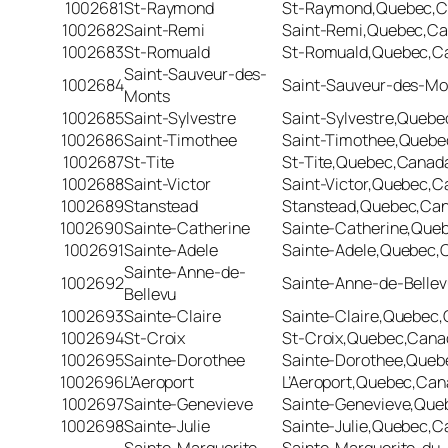
1002681
St-Raymond
St-Raymond,Quebec,
1002682
Saint-Remi
Saint-Remi,Quebec,C
1002683
St-Romuald
St-Romuald,Quebec,C
Saint-Sauveur-des-
1002684
Saint-Sauveur-des-M
Monts
1002685
Saint-Sylvestre
Saint-Sylvestre,Queb
1002686
Saint-Timothee
Saint-Timothee,Queb
1002687
St-Tite
St-Tite,Quebec,Canad
1002688
Saint-Victor
Saint-Victor,Quebec,
1002689
Stanstead
Stanstead,Quebec,Ca
1002690
Sainte-Catherine
Sainte-Catherine,Que
1002691
Sainte-Adele
Sainte-Adele,Quebec,
Sainte-Anne-de-
1002692
Sainte-Anne-de-Belle
Bellevu
1002693
Sainte-Claire
Sainte-Claire,Quebec
1002694
St-Croix
St-Croix,Quebec,Cana
1002695
Sainte-Dorothee
Sainte-Dorothee,Que
1002696
L’Aeroport
L’Aeroport,Quebec,Ca
1002697
Sainte-Genevieve
Sainte-Genevieve,Que
1002698
Sainte-Julie
Sainte-Julie,Quebec,