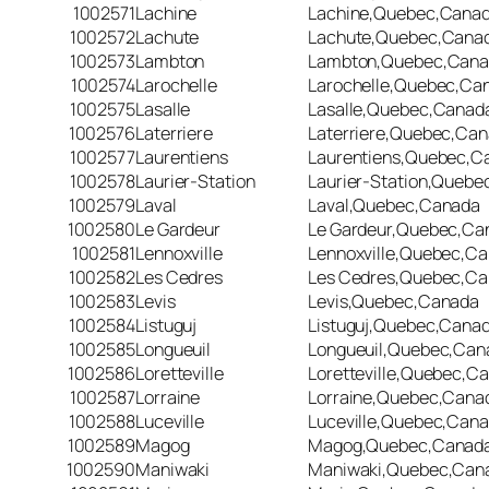
1002571
Lachine
Lachine,Quebec,Cana
1002572
Lachute
Lachute,Quebec,Cana
1002573
Lambton
Lambton,Quebec,Can
1002574
Larochelle
Larochelle,Quebec,Ca
1002575
Lasalle
Lasalle,Quebec,Canad
1002576
Laterriere
Laterriere,Quebec,Ca
1002577
Laurentiens
Laurentiens,Quebec,C
1002578
Laurier-Station
Laurier-Station,Queb
1002579
Laval
Laval,Quebec,Canada
1002580
Le Gardeur
Le Gardeur,Quebec,Ca
1002581
Lennoxville
Lennoxville,Quebec,C
1002582
Les Cedres
Les Cedres,Quebec,C
1002583
Levis
Levis,Quebec,Canada
1002584
Listuguj
Listuguj,Quebec,Cana
1002585
Longueuil
Longueuil,Quebec,Can
1002586
Loretteville
Loretteville,Quebec,C
1002587
Lorraine
Lorraine,Quebec,Cana
1002588
Luceville
Luceville,Quebec,Can
1002589
Magog
Magog,Quebec,Canad
1002590
Maniwaki
Maniwaki,Quebec,Can