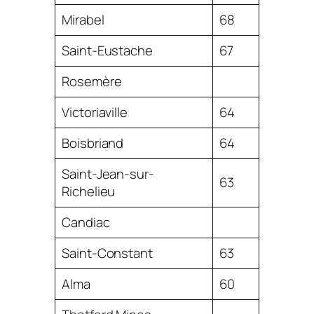
Mirabel
68
Saint-Eustache
67
Rosemère
Victoriaville
64
Boisbriand
64
Saint-Jean-sur-
63
Richelieu
Candiac
Saint-Constant
63
Alma
60