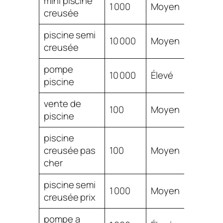
mini piscine
$
1 000
Moyen
creusée
2.17
piscine semi
$
10 000
Moyen
creusée
2.09
pompe
$
10 000
Élevé
piscine
2.08
vente de
$
100
Moyen
piscine
2.08
piscine
$
creusée pas
100
Moyen
2.08
cher
piscine semi
$
1 000
Moyen
creusée prix
2.07
pompe a
$