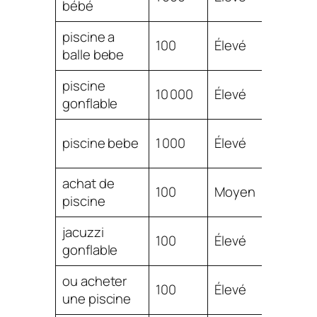
bébé
0.81
piscine a
$
100
Élevé
balle bebe
0.77
piscine
$
10 000
Élevé
gonflable
0.76
$
piscine bebe
1 000
Élevé
0.76
achat de
$
100
Moyen
piscine
0.75
jacuzzi
$
100
Élevé
gonflable
0.73
ou acheter
$
100
Élevé
une piscine
0.60