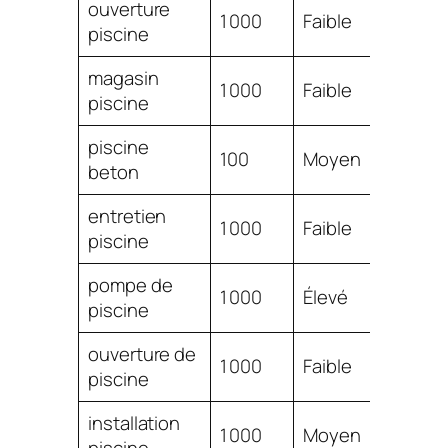
ouverture
$
1 000
Faible
piscine
10.20
magasin
$
1 000
Faible
piscine
9.89
piscine
$
100
Moyen
beton
5.21
entretien
$
1 000
Faible
piscine
5.06
pompe de
$
1 000
Élevé
piscine
3.88
ouverture de
$
1 000
Faible
piscine
3.35
installation
$
1 000
Moyen