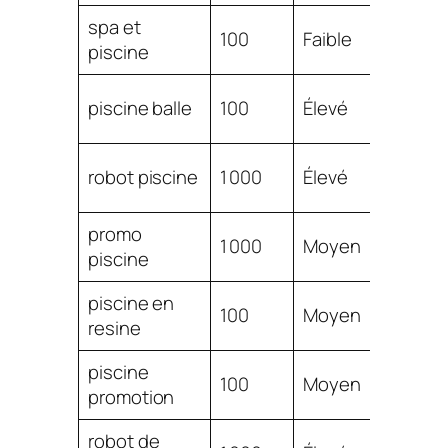
spa et
$
100
Faible
piscine
1.67
$
piscine balle
100
Élevé
1.62
$
robot piscine
1 000
Élevé
1.59
promo
$
1 000
Moyen
piscine
1.56
piscine en
$
100
Moyen
resine
1.56
piscine
$
100
Moyen
promotion
1.56
robot de
$