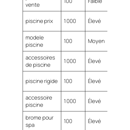
100
Faible
vente
1.18
$
piscine prix
1 000
Élevé
1.15
modele
$
100
Moyen
piscine
1.15
accessoires
$
1 000
Élevé
de piscine
1.13
$
piscine rigide
100
Élevé
1.13
accessoire
$
1 000
Élevé
piscine
1.10
brome pour
$
100
Élevé
spa
1.06