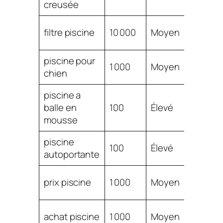
creusée
$
filtre piscine
10 000
Moyen
1.39
piscine pour
$
1 000
Moyen
chien
1.39
piscine a
$
balle en
100
Élevé
1.35
mousse
piscine
$
100
Élevé
autoportante
1.32
$
prix piscine
1 000
Moyen
1.31
$
achat piscine
1 000
Moyen