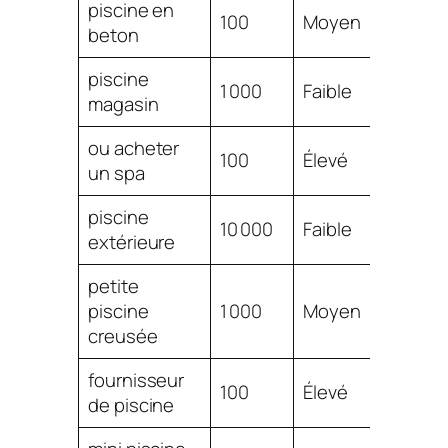
piscine en
$
100
Moyen
beton
2.67
piscine
$
1 000
Faible
magasin
2.49
ou acheter
$
100
Élevé
un spa
2.40
piscine
$
10 000
Faible
extérieure
2.37
petite
$
piscine
1 000
Moyen
2.37
creusée
fournisseur
$
100
Élevé
de piscine
2.20