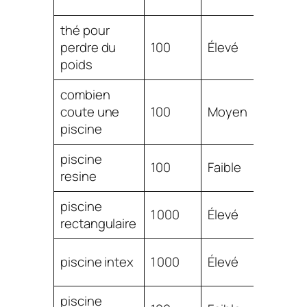
1.29
thé pour
$
perdre du
100
Élevé
1.29
poids
combien
$
coute une
100
Moyen
1.26
piscine
piscine
$
100
Faible
resine
1.26
piscine
$
1 000
Élevé
rectangulaire
1.24
$
piscine intex
1 000
Élevé
1.19
piscine
$