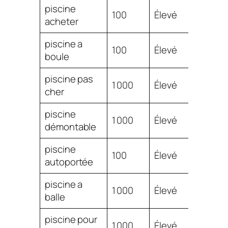
piscine
$
100
Élevé
acheter
0.94
piscine a
$
100
Élevé
boule
0.90
piscine pas
$
1 000
Élevé
cher
0.88
piscine
$
1 000
Élevé
démontable
0.86
piscine
$
100
Élevé
autoportée
0.86
piscine a
$
1 000
Élevé
balle
0.83
piscine pour
$
1 000
Élevé