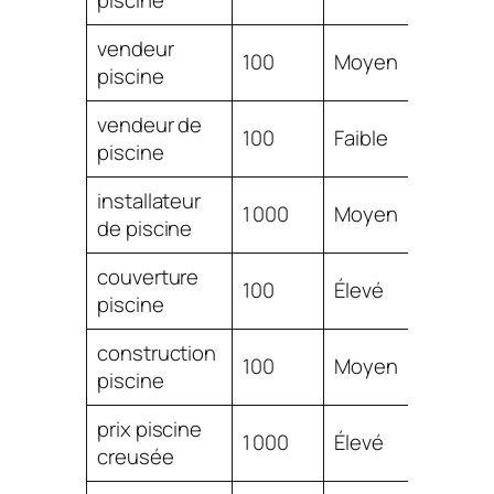
piscine
3.22
vendeur
$
100
Moyen
piscine
3.07
vendeur de
$
100
Faible
piscine
3.06
installateur
$
1 000
Moyen
de piscine
3.04
couverture
$
100
Élevé
piscine
2.99
construction
$
100
Moyen
piscine
2.83
prix piscine
$
1 000
Élevé
creusée
2.73