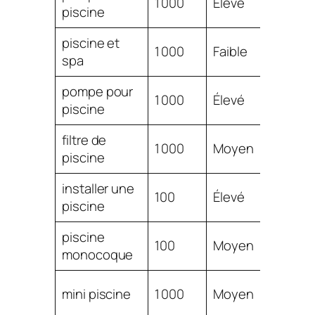
1 000
Élevé
piscine
2.00
piscine et
$
1 000
Faible
spa
1.92
pompe pour
$
1 000
Élevé
piscine
1.87
filtre de
$
1 000
Moyen
piscine
1.86
installer une
$
100
Élevé
piscine
1.71
piscine
$
100
Moyen
monocoque
1.68
$
mini piscine
1 000
Moyen
1.67