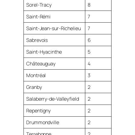
Sorel-Tracy
8
Saint-Rémi
7
Saint-Jean-sur-Richelieu
7
Sabrevois
6
Saint-Hyacinthe
5
Châteauguay
4
Montréal
3
Granby
2
Salaberry-de-Valleyfield
2
Repentigny
2
Drummondville
2
Terrebonne
2