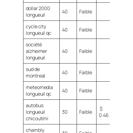
dollar 2000
40
Faible
longueuil
cycle city
40
Faible
longueuil qc
société
alzheimer
40
Faible
longueuil
sud de
40
Faible
montreal
meteomedia
40
Faible
longueuil qc
autobus
$
longueuil
30
Faible
0.46
chicoutimi
chambly