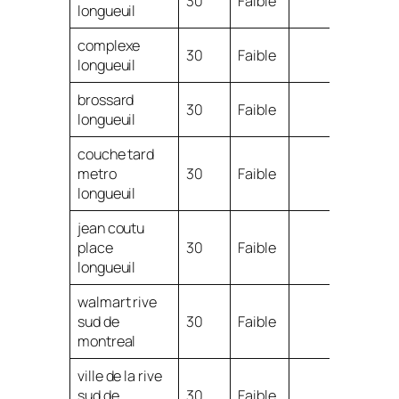
30
Faible
longueuil
complexe
30
Faible
longueuil
brossard
30
Faible
longueuil
couche tard
metro
30
Faible
longueuil
jean coutu
place
30
Faible
longueuil
walmart rive
sud de
30
Faible
montreal
ville de la rive
sud de
30
Faible