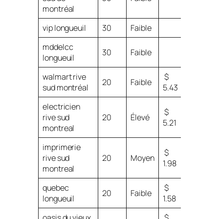
montréal
vip longueuil
30
Faible
mddelcc
30
Faible
longueuil
walmart rive
$
20
Faible
sud montréal
5.43
electricien
$
rive sud
20
Élevé
5.21
montreal
imprimerie
$
rive sud
20
Moyen
1.98
montreal
quebec
$
20
Faible
longueuil
1.58
oasis du vieux
$