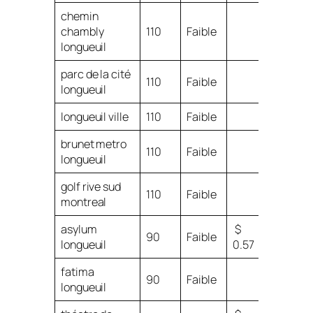
chemin
chambly
110
Faible
longueuil
parc de la cité
110
Faible
longueuil
longueuil ville
110
Faible
brunet metro
110
Faible
longueuil
golf rive sud
110
Faible
montreal
asylum
$
90
Faible
longueuil
0.57
fatima
90
Faible
longueuil