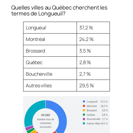
Quelles villes au Québec cherchent les
termes de Longueuil?
Longueuil
37,2 %
Montréal
24,2 %
Brossard
3,5 %
Québec
2,8 %
Boucherville
2,7 %
Autres villes
29,5 %