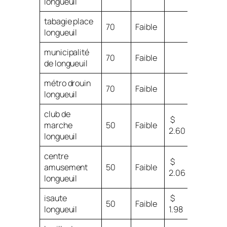
longueuil
tabagie place
70
Faible
longueuil
municipalité
70
Faible
de longueuil
métro drouin
70
Faible
longueuil
club de
$
marche
50
Faible
2.60
longueuil
centre
$
amusement
50
Faible
2.06
longueuil
isaute
$
50
Faible
longueuil
1.98