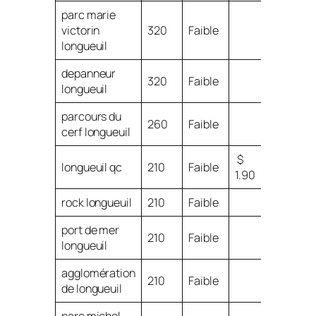
parc marie
victorin
320
Faible
longueuil
depanneur
320
Faible
longueuil
parcours du
260
Faible
cerf longueuil
$
longueuil qc
210
Faible
1.90
rock longueuil
210
Faible
port de mer
210
Faible
longueuil
agglomération
210
Faible
de longueuil