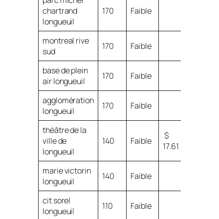
parc michel
chartrand
170
Faible
longueuil
montreal rive
170
Faible
sud
base de plein
170
Faible
air longueuil
agglomération
170
Faible
longueuil
théâtre de la
$
ville de
140
Faible
17.61
longueuil
marie victorin
140
Faible
longueuil
cit sorel
110
Faible
longueuil