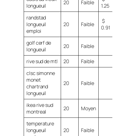
20
Faible
longueuil
1.25
randstad
$
longueuil
20
Faible
0.91
emploi
golf cerf de
20
Faible
longueuil
rive sud de mtl
20
Faible
clsc simonne
monet
20
Faible
chartrand
longueuil
ikea rive sud
20
Moyen
montreal
temperature
longueuil
20
Faible